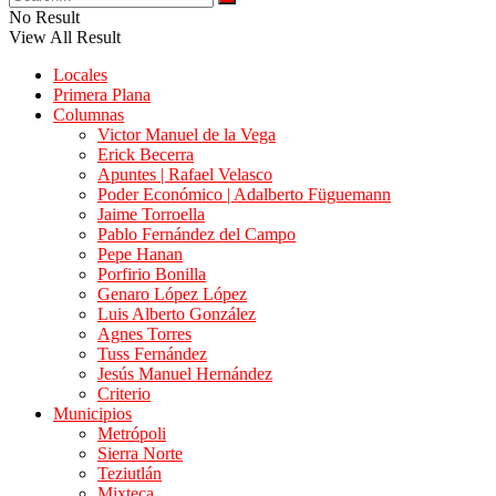
No Result
View All Result
Locales
Primera Plana
Columnas
Victor Manuel de la Vega
Erick Becerra
Apuntes | Rafael Velasco
Poder Económico | Adalberto Füguemann
Jaime Torroella
Pablo Fernández del Campo
Pepe Hanan
Porfirio Bonilla
Genaro López López
Luis Alberto González
Agnes Torres
Tuss Fernández
Jesús Manuel Hernández
Criterio
Municipios
Metrópoli
Sierra Norte
Teziutlán
Mixteca