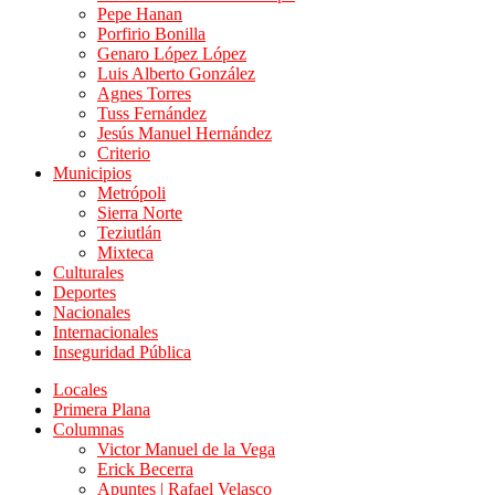
Pepe Hanan
Porfirio Bonilla
Genaro López López
Luis Alberto González
Agnes Torres
Tuss Fernández
Jesús Manuel Hernández
Criterio
Municipios
Metrópoli
Sierra Norte
Teziutlán
Mixteca
Culturales
Deportes
Nacionales
Internacionales
Inseguridad Pública
Locales
Primera Plana
Columnas
Victor Manuel de la Vega
Erick Becerra
Apuntes | Rafael Velasco