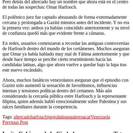
Pero detrás del altercado hay un nombre que ahora está en el centro
de todas las sospechas: Omar Harfouch.
El polémico juez fue captado abrazando de forma extremadamente
cercana y prolongada a Gazini minutos antes del incidente. Y no era
la primera vez: ambos ya habían coincidido anteriormente y su nivel
de confianza quedó más que evidente frente a cámaras.
En redes, usuarios comenzaron a recordar las antiguas controversias
de Harfouch dentro del mundo de los certámenes. Muchos aseguran
que Omar ya había hablado muy mal de Fátima anteriormente y que
desde hace tiempo se percibe cierto resentimiento hacia las
candidatas latinas, algo que ahora vuelve a quedar bajo la lupa tras
este nuevo escándalo.
Ahora, muchos fanáticos venezolanos aseguran que el episodio con
Gazini solo aumentó la sensación de favoritismos, influencias
internas y tensiones políticas dentro del certamen. Más aún
considerando la cercanía pública entre Harfouch y la representante
filipina, quien además habló emocionalmente sobre Palestina y sus
raíces familiares durante la competencia.
Tags:
altercado
harfouch
juego
latinas
quiere
sacar
Venezuela
Previous Post