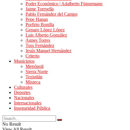
Poder Económico | Adalberto Füguemann
Jaime Torroella
Pablo Fernández del Campo
Pepe Hanan
Porfirio Bonilla
Genaro López López
Luis Alberto González
Agnes Torres
Tuss Fernández
Jesús Manuel Hernández
Criterio
Municipios
Metrópoli
Sierra Norte
Teziutlán
Mixteca
Culturales
Deportes
Nacionales
Internacionales
Inseguridad Pública
No Result
View All Result