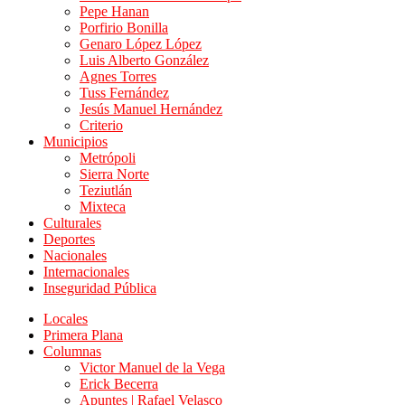
Pepe Hanan
Porfirio Bonilla
Genaro López López
Luis Alberto González
Agnes Torres
Tuss Fernández
Jesús Manuel Hernández
Criterio
Municipios
Metrópoli
Sierra Norte
Teziutlán
Mixteca
Culturales
Deportes
Nacionales
Internacionales
Inseguridad Pública
Locales
Primera Plana
Columnas
Victor Manuel de la Vega
Erick Becerra
Apuntes | Rafael Velasco