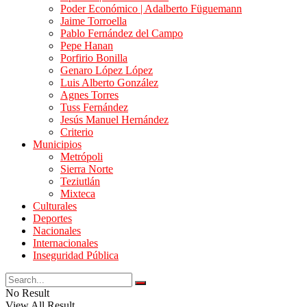
Poder Económico | Adalberto Füguemann
Jaime Torroella
Pablo Fernández del Campo
Pepe Hanan
Porfirio Bonilla
Genaro López López
Luis Alberto González
Agnes Torres
Tuss Fernández
Jesús Manuel Hernández
Criterio
Municipios
Metrópoli
Sierra Norte
Teziutlán
Mixteca
Culturales
Deportes
Nacionales
Internacionales
Inseguridad Pública
No Result
View All Result