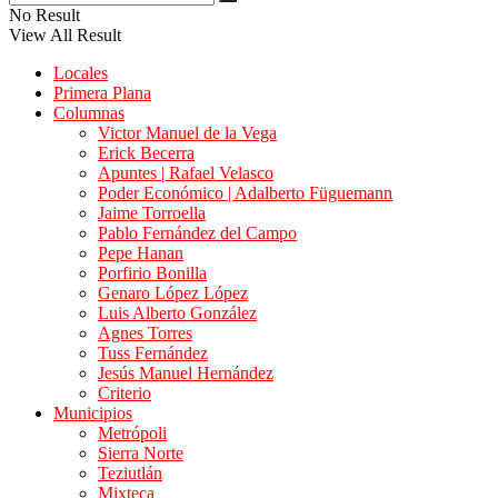
No Result
View All Result
Locales
Primera Plana
Columnas
Victor Manuel de la Vega
Erick Becerra
Apuntes | Rafael Velasco
Poder Económico | Adalberto Füguemann
Jaime Torroella
Pablo Fernández del Campo
Pepe Hanan
Porfirio Bonilla
Genaro López López
Luis Alberto González
Agnes Torres
Tuss Fernández
Jesús Manuel Hernández
Criterio
Municipios
Metrópoli
Sierra Norte
Teziutlán
Mixteca